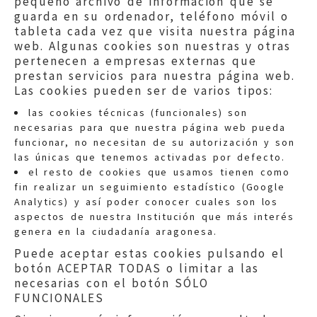
pequeño archivo de información que se
guarda en su ordenador, teléfono móvil o
tableta cada vez que visita nuestra página
web. Algunas cookies son nuestras y otras
pertenecen a empresas externas que
prestan servicios para nuestra página web.
Las cookies pueden ser de varios tipos:
las cookies técnicas (funcionales) son
necesarias para que nuestra página web pueda
funcionar, no necesitan de su autorización y son
las únicas que tenemos activadas por defecto.
Quejas:
quejas@eljusticiadearagon.es
el resto de cookies que usamos tienen como
fin realizar un seguimiento estadístico (Google
Información general:
Analytics) y así poder conocer cuales son los
informacion@eljusticiadearagon.es
aspectos de nuestra Institución que más interés
genera en la ciudadanía aragonesa.
Teléfonos:
900 210 210
/
976 399 354
Puede aceptar estas cookies pulsando el
botón ACEPTAR TODAS o limitar a las
necesarias con el botón SÓLO
FUNCIONALES