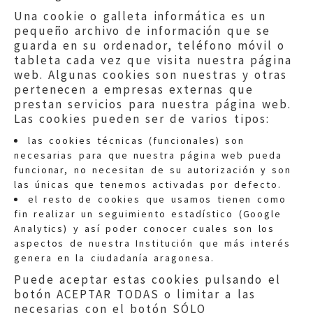
Una cookie o galleta informática es un
pequeño archivo de información que se
guarda en su ordenador, teléfono móvil o
tableta cada vez que visita nuestra página
web. Algunas cookies son nuestras y otras
pertenecen a empresas externas que
prestan servicios para nuestra página web.
Las cookies pueden ser de varios tipos:
las cookies técnicas (funcionales) son
necesarias para que nuestra página web pueda
funcionar, no necesitan de su autorización y son
las únicas que tenemos activadas por defecto.
Quejas:
quejas@eljusticiadearagon.es
el resto de cookies que usamos tienen como
fin realizar un seguimiento estadístico (Google
Información general:
Analytics) y así poder conocer cuales son los
informacion@eljusticiadearagon.es
aspectos de nuestra Institución que más interés
genera en la ciudadanía aragonesa.
Teléfonos:
900 210 210
/
976 399 354
Puede aceptar estas cookies pulsando el
botón ACEPTAR TODAS o limitar a las
necesarias con el botón SÓLO