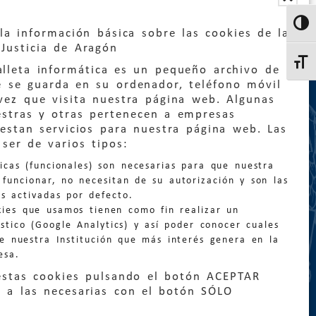
Altern
la información básica sobre las cookies de la
Justicia de Aragón
Altern
lleta informática es un pequeño archivo de
e se guarda en su ordenador, teléfono móvil
vez que visita nuestra página web. Algunas
estras y otras pertenecen a empresas
estan servicios para nuestra página web. Las
:
quejas@eljusticiadearagon.es
ser de varios tipos:
nicas (funcionales) son necesarias para que nuestra
ción general:
funcionar, no necesitan de su autorización y son las
n@eljusticiadearagon.es
s activadas por defecto.
kies que usamos tienen como fin realizar un
os:
900 210 210
/
976 399 354
stico (Google Analytics) y así poder conocer cuales
de nuestra Institución que más interés genera en la
esa.
estas cookies pulsando el botón ACEPTAR
 a las necesarias con el botón SÓLO