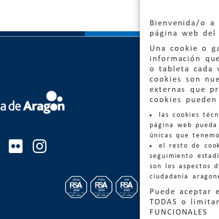
Bienvenida/o a 
página web del 
Una cookie o ga
información qu
o tableta cada 
cookies son nu
externas que pr
Quejas
cookies pueden 
las cookies téc
Informa
página web pueda 
informacio
únicas que tenemo
el resto de coo
Teléfon
seguimiento estadí
son los aspectos 
ciudadanía aragon
Puede aceptar 
TODAS o limitar
FUNCIONALES