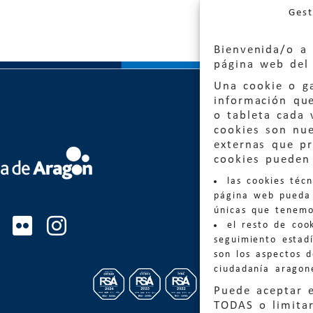
Gest
Bienvenida/o a 
página web del 
Una cookie o ga
información qu
o tableta cada 
cookies son nu
externas que pr
Quejas
cookies pueden 
las cookies téc
Informa
página web pueda 
informacio
únicas que tenemo
el resto de coo
Teléfon
seguimiento estadí
son los aspectos 
ciudadanía aragon
Puede aceptar 
TODAS o limitar