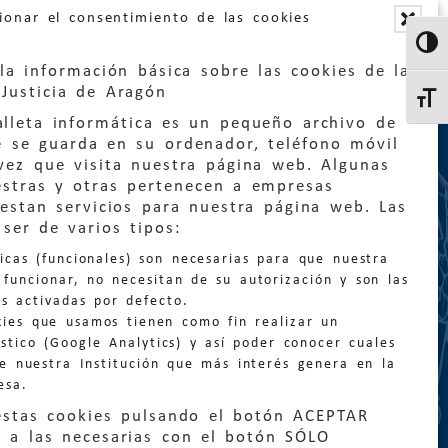
ionar el consentimiento de las cookies
Altern
la información básica sobre las cookies de la
Justicia de Aragón
Altern
lleta informática es un pequeño archivo de
e se guarda en su ordenador, teléfono móvil
vez que visita nuestra página web. Algunas
estras y otras pertenecen a empresas
estan servicios para nuestra página web. Las
:
quejas@eljusticiadearagon.es
ser de varios tipos:
nicas (funcionales) son necesarias para que nuestra
ción general:
funcionar, no necesitan de su autorización y son las
n@eljusticiadearagon.es
s activadas por defecto.
kies que usamos tienen como fin realizar un
os:
900 210 210
/
976 399 354
stico (Google Analytics) y así poder conocer cuales
de nuestra Institución que más interés genera en la
esa.
estas cookies pulsando el botón ACEPTAR
 a las necesarias con el botón SÓLO