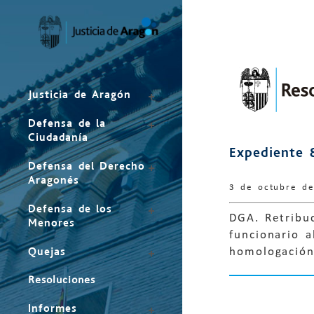
Mapa
del
sitio
Justicia de Aragón
Defensa de la
Ciudadanía
Expediente 
Defensa del Derecho
Aragonés
3 de octubre d
Defensa de los
DGA. Retribu
Menores
funcionario 
Quejas
homologación 
Resoluciones
Informes