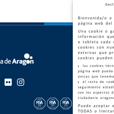
Gest
Bienvenida/o a 
página web del 
Una cookie o ga
información qu
o tableta cada 
cookies son nu
externas que pr
Quejas
cookies pueden 
las cookies téc
Informa
página web pueda 
informacio
únicas que tenemo
el resto de coo
Teléfon
seguimiento estadí
son los aspectos 
ciudadanía aragon
Puede aceptar 
TODAS o limitar