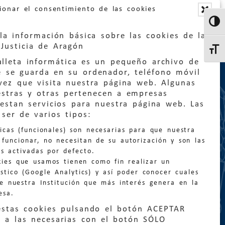
ionar el consentimiento de las cookies
Altern
la información básica sobre las cookies de la
Justicia de Aragón
Altern
lleta informática es un pequeño archivo de
e se guarda en su ordenador, teléfono móvil
vez que visita nuestra página web. Algunas
estras y otras pertenecen a empresas
estan servicios para nuestra página web. Las
:
quejas@eljusticiadearagon.es
ser de varios tipos:
nicas (funcionales) son necesarias para que nuestra
ción general:
funcionar, no necesitan de su autorización y son las
n@eljusticiadearagon.es
s activadas por defecto.
kies que usamos tienen como fin realizar un
os:
900 210 210
/
976 399 354
stico (Google Analytics) y así poder conocer cuales
de nuestra Institución que más interés genera en la
esa.
estas cookies pulsando el botón ACEPTAR
 a las necesarias con el botón SÓLO