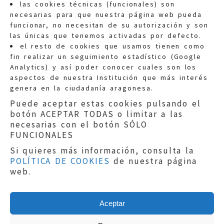
las cookies técnicas (funcionales) son
necesarias para que nuestra página web pueda
funcionar, no necesitan de su autorización y son
las únicas que tenemos activadas por defecto.
Quejas:
quejas@eljusticiadearagon.es
el resto de cookies que usamos tienen como
fin realizar un seguimiento estadístico (Google
Información general:
Analytics) y así poder conocer cuales son los
informacion@eljusticiadearagon.es
aspectos de nuestra Institución que más interés
genera en la ciudadanía aragonesa.
Teléfonos:
900 210 210
/
976 399 354
Puede aceptar estas cookies pulsando el
botón ACEPTAR TODAS o limitar a las
necesarias con el botón SÓLO
FUNCIONALES
Si quieres más información, consulta la
POLÍTICA DE COOKIES
de nuestra página
Aviso legal
|
Política de privacidad
|
web.
Protección de Datos
|
Declaración de
accesibilidad
|
Perfil del Contratante
|
Política de cookies
|
Mapa web
Aceptar
Copyright © 2019
El Justicia de Aragón
|