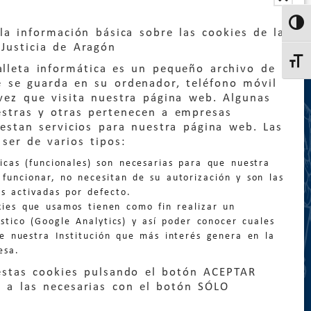
Altern
la información básica sobre las cookies de la
Justicia de Aragón
Altern
lleta informática es un pequeño archivo de
e se guarda en su ordenador, teléfono móvil
vez que visita nuestra página web. Algunas
estras y otras pertenecen a empresas
estan servicios para nuestra página web. Las
:
quejas@eljusticiadearagon.es
ser de varios tipos:
nicas (funcionales) son necesarias para que nuestra
ción general:
funcionar, no necesitan de su autorización y son las
n@eljusticiadearagon.es
s activadas por defecto.
kies que usamos tienen como fin realizar un
os:
900 210 210
/
976 399 354
stico (Google Analytics) y así poder conocer cuales
de nuestra Institución que más interés genera en la
esa.
estas cookies pulsando el botón ACEPTAR
 a las necesarias con el botón SÓLO