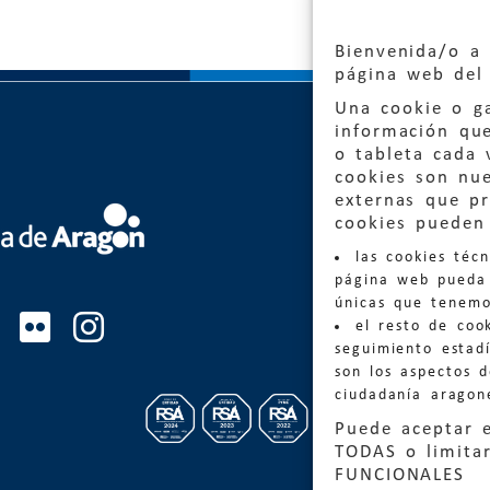
Bienvenida/o a 
página web del 
Una cookie o ga
información qu
o tableta cada 
cookies son nu
externas que pr
Quejas
cookies pueden 
las cookies téc
Informa
página web pueda 
informacio
únicas que tenemo
el resto de coo
Teléfon
seguimiento estadí
son los aspectos 
ciudadanía aragon
Puede aceptar 
TODAS o limitar
FUNCIONALES