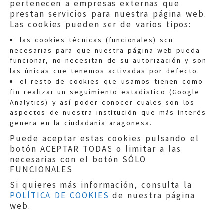
pertenecen a empresas externas que
prestan servicios para nuestra página web.
Las cookies pueden ser de varios tipos:
las cookies técnicas (funcionales) son
necesarias para que nuestra página web pueda
funcionar, no necesitan de su autorización y son
las únicas que tenemos activadas por defecto.
Quejas:
quejas@eljusticiadearagon.es
el resto de cookies que usamos tienen como
fin realizar un seguimiento estadístico (Google
Información general:
Analytics) y así poder conocer cuales son los
informacion@eljusticiadearagon.es
aspectos de nuestra Institución que más interés
genera en la ciudadanía aragonesa.
Teléfonos:
900 210 210
/
976 399 354
Puede aceptar estas cookies pulsando el
botón ACEPTAR TODAS o limitar a las
necesarias con el botón SÓLO
FUNCIONALES
Si quieres más información, consulta la
POLÍTICA DE COOKIES
de nuestra página
Aviso legal
|
Política de privacidad
|
web.
Protección de Datos
|
Declaración de