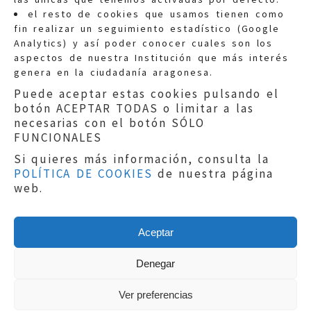
Quejas:
quejas@eljusticiadearagon.es
el resto de cookies que usamos tienen como
fin realizar un seguimiento estadístico (Google
Información general:
Analytics) y así poder conocer cuales son los
informacion@eljusticiadearagon.es
aspectos de nuestra Institución que más interés
genera en la ciudadanía aragonesa.
Teléfonos:
900 210 210
/
976 399 354
Puede aceptar estas cookies pulsando el
botón ACEPTAR TODAS o limitar a las
necesarias con el botón SÓLO
FUNCIONALES
Si quieres más información, consulta la
POLÍTICA DE COOKIES
de nuestra página
Aviso legal
|
Política de privacidad
|
web.
Protección de Datos
|
Declaración de
accesibilidad
|
Perfil del Contratante
|
Política de cookies
|
Mapa web
Aceptar
Copyright © 2019
El Justicia de Aragón
|
Desarrollo:
Sephor Consulting
Denegar
Ver preferencias