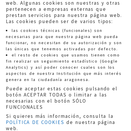
web. Algunas cookies son nuestras y otras
pertenecen a empresas externas que
prestan servicios para nuestra página web.
Las cookies pueden ser de varios tipos:
las cookies técnicas (funcionales) son
necesarias para que nuestra página web pueda
funcionar, no necesitan de su autorización y son
las únicas que tenemos activadas por defecto.
Quejas:
quejas@eljusticiadearagon.es
el resto de cookies que usamos tienen como
fin realizar un seguimiento estadístico (Google
Información general:
Analytics) y así poder conocer cuales son los
informacion@eljusticiadearagon.es
aspectos de nuestra Institución que más interés
genera en la ciudadanía aragonesa.
Teléfonos:
900 210 210
/
976 399 354
Puede aceptar estas cookies pulsando el
botón ACEPTAR TODAS o limitar a las
necesarias con el botón SÓLO
FUNCIONALES
Si quieres más información, consulta la
POLÍTICA DE COOKIES
de nuestra página
Aviso legal
|
Política de privacidad
|
web.