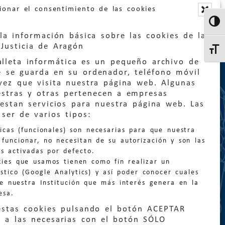
ionar el consentimiento de las cookies
Altern
la información básica sobre las cookies de la
Justicia de Aragón
Altern
lleta informática es un pequeño archivo de
e se guarda en su ordenador, teléfono móvil
vez que visita nuestra página web. Algunas
estras y otras pertenecen a empresas
estan servicios para nuestra página web. Las
:
quejas@eljusticiadearagon.es
ser de varios tipos:
nicas (funcionales) son necesarias para que nuestra
ción general:
funcionar, no necesitan de su autorización y son las
n@eljusticiadearagon.es
s activadas por defecto.
kies que usamos tienen como fin realizar un
os:
900 210 210
/
976 399 354
stico (Google Analytics) y así poder conocer cuales
de nuestra Institución que más interés genera en la
esa.
estas cookies pulsando el botón ACEPTAR
 a las necesarias con el botón SÓLO