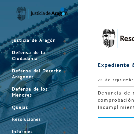
Mapa
del
sitio
Justicia de Aragón
Defensa de la
Ciudadanía
Expediente 
Defensa del Derecho
Aragonés
26 de septiemb
Defensa de los
Denuncia de 
Menores
comprobación.
Quejas
Incumplimient
Resoluciones
Informes