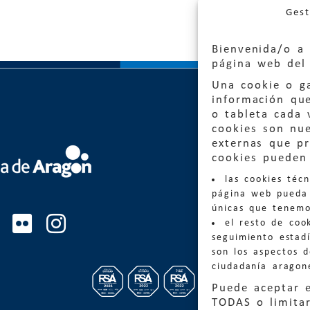
Gest
Bienvenida/o a 
página web del 
Una cookie o ga
información qu
o tableta cada 
cookies son nu
externas que pr
Quejas
cookies pueden 
las cookies téc
Informa
página web pueda 
informacio
únicas que tenemo
el resto de coo
Teléfon
seguimiento estadí
son los aspectos 
ciudadanía aragon
Puede aceptar 
TODAS o limitar