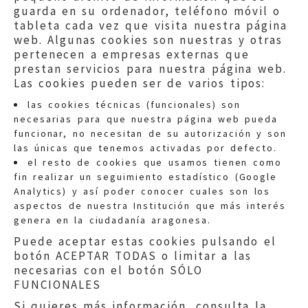
guarda en su ordenador, teléfono móvil o
tableta cada vez que visita nuestra página
web. Algunas cookies son nuestras y otras
pertenecen a empresas externas que
prestan servicios para nuestra página web.
Las cookies pueden ser de varios tipos:
las cookies técnicas (funcionales) son
necesarias para que nuestra página web pueda
funcionar, no necesitan de su autorización y son
las únicas que tenemos activadas por defecto.
Quejas:
quejas@eljusticiadearagon.es
el resto de cookies que usamos tienen como
fin realizar un seguimiento estadístico (Google
Información general:
Analytics) y así poder conocer cuales son los
informacion@eljusticiadearagon.es
aspectos de nuestra Institución que más interés
genera en la ciudadanía aragonesa.
Teléfonos:
900 210 210
/
976 399 354
Puede aceptar estas cookies pulsando el
botón ACEPTAR TODAS o limitar a las
necesarias con el botón SÓLO
FUNCIONALES
Si quieres más información, consulta la