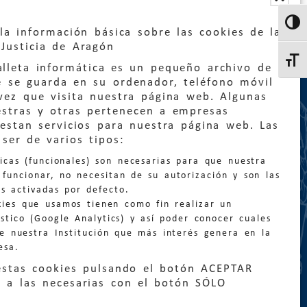
Altern
la información básica sobre las cookies de la
Justicia de Aragón
Altern
lleta informática es un pequeño archivo de
e se guarda en su ordenador, teléfono móvil
vez que visita nuestra página web. Algunas
estras y otras pertenecen a empresas
estan servicios para nuestra página web. Las
:
quejas@eljusticiadearagon.es
ser de varios tipos:
nicas (funcionales) son necesarias para que nuestra
ción general:
funcionar, no necesitan de su autorización y son las
n@eljusticiadearagon.es
s activadas por defecto.
kies que usamos tienen como fin realizar un
os:
900 210 210
/
976 399 354
stico (Google Analytics) y así poder conocer cuales
de nuestra Institución que más interés genera en la
esa.
estas cookies pulsando el botón ACEPTAR
 a las necesarias con el botón SÓLO