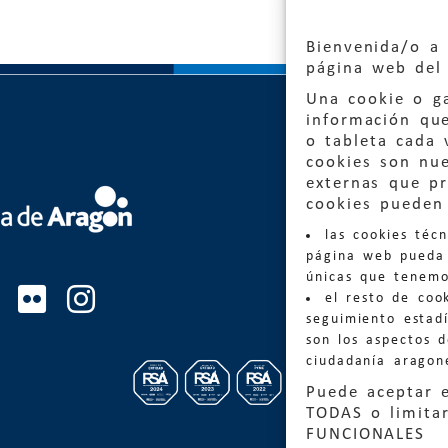
Bienvenida/o a 
página web del 
Una cookie o ga
información qu
o tableta cada 
cookies son nu
externas que pr
Quejas
cookies pueden 
las cookies téc
Informa
página web pueda 
informacio
únicas que tenemo
el resto de coo
Teléfon
seguimiento estadí
son los aspectos 
ciudadanía aragon
Puede aceptar 
TODAS o limitar
FUNCIONALES