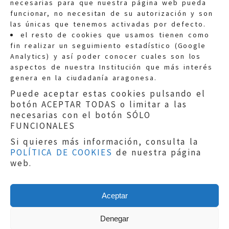
necesarias para que nuestra página web pueda
funcionar, no necesitan de su autorización y son
las únicas que tenemos activadas por defecto.
Quejas:
quejas@eljusticiadearagon.es
el resto de cookies que usamos tienen como
fin realizar un seguimiento estadístico (Google
Información general:
Analytics) y así poder conocer cuales son los
informacion@eljusticiadearagon.es
aspectos de nuestra Institución que más interés
genera en la ciudadanía aragonesa.
Teléfonos:
900 210 210
/
976 399 354
Puede aceptar estas cookies pulsando el
botón ACEPTAR TODAS o limitar a las
necesarias con el botón SÓLO
FUNCIONALES
Si quieres más información, consulta la
POLÍTICA DE COOKIES
de nuestra página
Aviso legal
|
Política de privacidad
|
web.
Protección de Datos
|
Declaración de
accesibilidad
|
Perfil del Contratante
|
Política de cookies
|
Mapa web
Aceptar
Copyright © 2019
El Justicia de Aragón
|
Desarrollo:
Sephor Consulting
Denegar