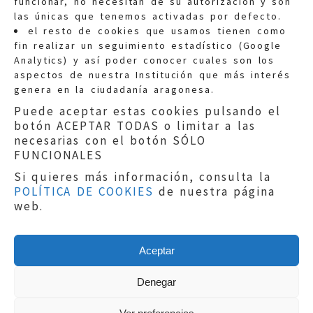
funcionar, no necesitan de su autorización y son
las únicas que tenemos activadas por defecto.
Quejas:
quejas@eljusticiadearagon.es
el resto de cookies que usamos tienen como
fin realizar un seguimiento estadístico (Google
Información general:
Analytics) y así poder conocer cuales son los
informacion@eljusticiadearagon.es
aspectos de nuestra Institución que más interés
genera en la ciudadanía aragonesa.
Teléfonos:
900 210 210
/
976 399 354
Puede aceptar estas cookies pulsando el
botón ACEPTAR TODAS o limitar a las
necesarias con el botón SÓLO
FUNCIONALES
Si quieres más información, consulta la
POLÍTICA DE COOKIES
de nuestra página
Aviso legal
|
Política de privacidad
|
web.
Protección de Datos
|
Declaración de
accesibilidad
|
Perfil del Contratante
|
Política de cookies
|
Mapa web
Aceptar
Copyright © 2019
El Justicia de Aragón
|
Desarrollo:
Sephor Consulting
Denegar