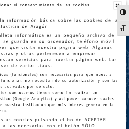
ionar el consentimiento de las cookies
Altern
la información básica sobre las cookies de la
Justicia de Aragón
Altern
lleta informática es un pequeño archivo de
e se guarda en su ordenador, teléfono móvil
vez que visita nuestra página web. Algunas
estras y otras pertenecen a empresas
estan servicios para nuestra página web. Las
:
quejas@eljusticiadearagon.es
ser de varios tipos:
nicas (funcionales) son necesarias para que nuestra
ción general:
funcionar, no necesitan de su autorización y son las
n@eljusticiadearagon.es
s activadas por defecto.
kies que usamos tienen como fin realizar un
os:
900 210 210
/
976 399 354
stico (Google Analytics) y así poder conocer cuales
de nuestra Institución que más interés genera en la
esa.
estas cookies pulsando el botón ACEPTAR
 a las necesarias con el botón SÓLO