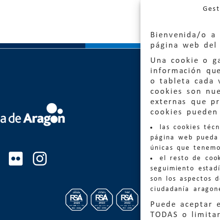
Gest
Bienvenida/o a 
página web del 
Una cookie o ga
información qu
o tableta cada 
cookies son nu
externas que pr
Quejas
cookies pueden 
las cookies téc
Informa
página web pueda 
informacio
únicas que tenemo
el resto de coo
Teléfon
seguimiento estadí
son los aspectos 
ciudadanía aragon
Puede aceptar 
TODAS o limitar