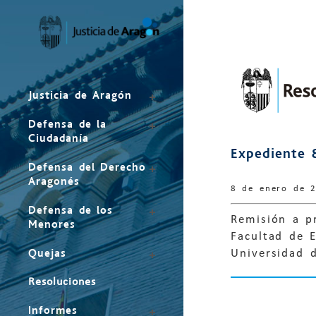
Mapa
del
sitio
Justicia de Aragón
Defensa de la
Ciudadanía
Expediente 
Defensa del Derecho
Aragonés
8 de enero de 
Defensa de los
Remisión a p
Menores
Facultad de 
Quejas
Universidad 
Resoluciones
Informes