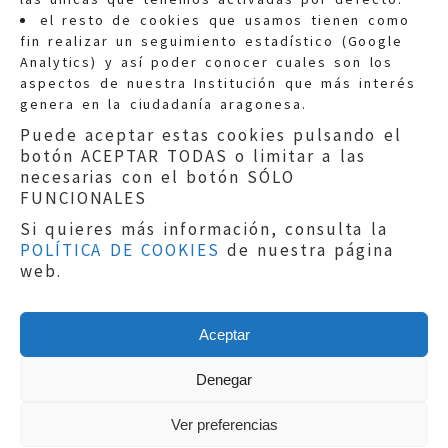
Quejas:
quejas@eljusticiadearagon.es
el resto de cookies que usamos tienen como
fin realizar un seguimiento estadístico (Google
Información general:
Analytics) y así poder conocer cuales son los
informacion@eljusticiadearagon.es
aspectos de nuestra Institución que más interés
genera en la ciudadanía aragonesa.
Teléfonos:
900 210 210
/
976 399 354
Puede aceptar estas cookies pulsando el
botón ACEPTAR TODAS o limitar a las
necesarias con el botón SÓLO
FUNCIONALES
Si quieres más información, consulta la
POLÍTICA DE COOKIES
de nuestra página
Aviso legal
|
Política de privacidad
|
web.
Protección de Datos
|
Declaración de
accesibilidad
|
Perfil del Contratante
|
Política de cookies
|
Mapa web
Aceptar
Copyright © 2019
El Justicia de Aragón
|
Desarrollo:
Sephor Consulting
Denegar
Ver preferencias