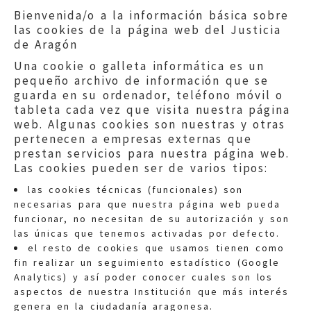
Bienvenida/o a la información básica sobre
las cookies de la página web del Justicia
de Aragón
Una cookie o galleta informática es un
pequeño archivo de información que se
guarda en su ordenador, teléfono móvil o
tableta cada vez que visita nuestra página
web. Algunas cookies son nuestras y otras
pertenecen a empresas externas que
prestan servicios para nuestra página web.
Las cookies pueden ser de varios tipos:
las cookies técnicas (funcionales) son
necesarias para que nuestra página web pueda
funcionar, no necesitan de su autorización y son
las únicas que tenemos activadas por defecto.
Quejas:
quejas@eljusticiadearagon.es
el resto de cookies que usamos tienen como
fin realizar un seguimiento estadístico (Google
Información general:
Analytics) y así poder conocer cuales son los
informacion@eljusticiadearagon.es
aspectos de nuestra Institución que más interés
genera en la ciudadanía aragonesa.
Teléfonos:
900 210 210
/
976 399 354