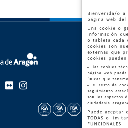
Bienvenida/o a 
página web del 
Una cookie o ga
información qu
o tableta cada 
cookies son nu
externas que pr
Quejas
cookies pueden 
las cookies téc
Informa
página web pueda 
informacio
únicas que tenemo
el resto de coo
Teléfon
seguimiento estadí
son los aspectos 
ciudadanía aragon
Puede aceptar 
TODAS o limitar
FUNCIONALES