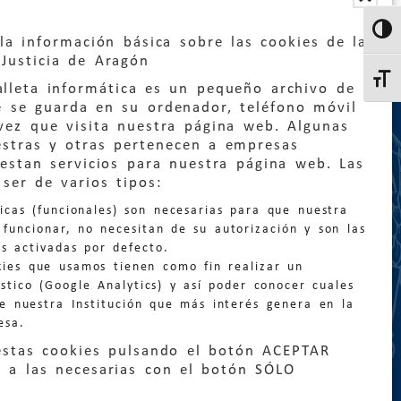
Altern
la información básica sobre las cookies de la
Justicia de Aragón
Altern
lleta informática es un pequeño archivo de
e se guarda en su ordenador, teléfono móvil
vez que visita nuestra página web. Algunas
estras y otras pertenecen a empresas
estan servicios para nuestra página web. Las
:
quejas@eljusticiadearagon.es
ser de varios tipos:
nicas (funcionales) son necesarias para que nuestra
ción general:
funcionar, no necesitan de su autorización y son las
n@eljusticiadearagon.es
s activadas por defecto.
kies que usamos tienen como fin realizar un
os:
900 210 210
/
976 399 354
stico (Google Analytics) y así poder conocer cuales
de nuestra Institución que más interés genera en la
esa.
estas cookies pulsando el botón ACEPTAR
 a las necesarias con el botón SÓLO