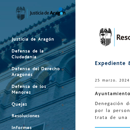
Mapa
del
sitio
Justicia de Aragón
Defensa de la
Ciudadanía
Expediente 
Defensa del Derecho
Aragonés
25 marzo. 2024
Defensa de los
Menores
Ayuntamiento
Denegación de
Quejas
por la perso
Resoluciones
trata de una
Informes