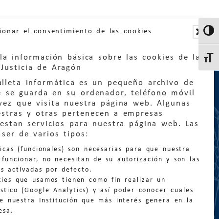
ionar el consentimiento de las cookies
Altern
la información básica sobre las cookies de la
Altern
Justicia de Aragón
lleta informática es un pequeño archivo de
e se guarda en su ordenador, teléfono móvil
vez que visita nuestra página web. Algunas
estras y otras pertenecen a empresas
estan servicios para nuestra página web. Las
:
quejas@eljusticiadearagon.es
ser de varios tipos:
nicas (funcionales) son necesarias para que nuestra
ción general:
funcionar, no necesitan de su autorización y son las
n@eljusticiadearagon.es
s activadas por defecto.
kies que usamos tienen como fin realizar un
os:
900 210 210
/
976 399 354
stico (Google Analytics) y así poder conocer cuales
de nuestra Institución que más interés genera en la
esa.