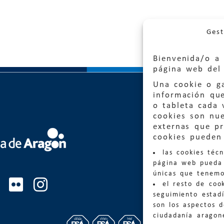
Gest
Bienvenida/o a 
página web del 
Una cookie o ga
información qu
o tableta cada 
cookies son nu
externas que pr
Quejas
cookies pueden 
las cookies téc
Informa
página web pueda 
informacio
únicas que tenemo
el resto de coo
Teléfon
seguimiento estadí
son los aspectos 
ciudadanía aragon