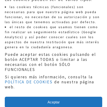
las cookies técnicas (funcionales) son
necesarias para que nuestra página web pueda
funcionar, no necesitan de su autorización y son
las únicas que tenemos activadas por defecto.
Quejas:
quejas@eljusticiadearagon.es
el resto de cookies que usamos tienen como
fin realizar un seguimiento estadístico (Google
Información general:
Analytics) y así poder conocer cuales son los
informacion@eljusticiadearagon.es
aspectos de nuestra Institución que más interés
genera en la ciudadanía aragonesa.
Teléfonos:
900 210 210
/
976 399 354
Puede aceptar estas cookies pulsando el
botón ACEPTAR TODAS o limitar a las
necesarias con el botón SÓLO
FUNCIONALES
Si quieres más información, consulta la
POLÍTICA DE COOKIES
de nuestra página
Aviso legal
|
Política de privacidad
|
web.
Protección de Datos
|
Declaración de
accesibilidad
|
Perfil del Contratante
|
Política de cookies
|
Mapa web
Aceptar