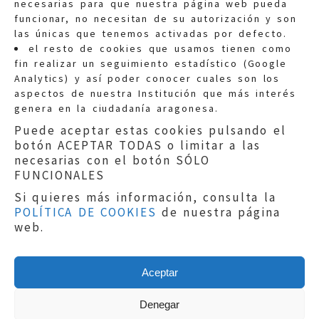
necesarias para que nuestra página web pueda
funcionar, no necesitan de su autorización y son
las únicas que tenemos activadas por defecto.
Quejas:
quejas@eljusticiadearagon.es
el resto de cookies que usamos tienen como
fin realizar un seguimiento estadístico (Google
Información general:
Analytics) y así poder conocer cuales son los
informacion@eljusticiadearagon.es
aspectos de nuestra Institución que más interés
genera en la ciudadanía aragonesa.
Teléfonos:
900 210 210
/
976 399 354
Puede aceptar estas cookies pulsando el
botón ACEPTAR TODAS o limitar a las
necesarias con el botón SÓLO
FUNCIONALES
Si quieres más información, consulta la
POLÍTICA DE COOKIES
de nuestra página
Aviso legal
|
Política de privacidad
|
web.
Protección de Datos
|
Declaración de
accesibilidad
|
Perfil del Contratante
|
Política de cookies
|
Mapa web
Aceptar
Copyright © 2019
El Justicia de Aragón
|
Desarrollo:
Sephor Consulting
Denegar