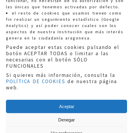
funcionar, no necesitan de su autorización y son
las únicas que tenemos activadas por defecto.
Quejas:
quejas@eljusticiadearagon.es
el resto de cookies que usamos tienen como
fin realizar un seguimiento estadístico (Google
Información general:
Analytics) y así poder conocer cuales son los
informacion@eljusticiadearagon.es
aspectos de nuestra Institución que más interés
genera en la ciudadanía aragonesa.
Teléfonos:
900 210 210
/
976 399 354
Puede aceptar estas cookies pulsando el
botón ACEPTAR TODAS o limitar a las
necesarias con el botón SÓLO
FUNCIONALES
Si quieres más información, consulta la
POLÍTICA DE COOKIES
de nuestra página
Aviso legal
|
Política de privacidad
|
web.
Protección de Datos
|
Declaración de
accesibilidad
|
Perfil del Contratante
|
Política de cookies
|
Mapa web
Aceptar
Copyright © 2019
El Justicia de Aragón
|
Desarrollo:
Sephor Consulting
Denegar