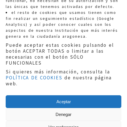
funcionar, no necesitan de su autorización y son
las únicas que tenemos activadas por defecto.
Quejas:
quejas@eljusticiadearagon.es
el resto de cookies que usamos tienen como
fin realizar un seguimiento estadístico (Google
Información general:
Analytics) y así poder conocer cuales son los
informacion@eljusticiadearagon.es
aspectos de nuestra Institución que más interés
genera en la ciudadanía aragonesa.
Teléfonos:
900 210 210
/
976 399 354
Puede aceptar estas cookies pulsando el
botón ACEPTAR TODAS o limitar a las
necesarias con el botón SÓLO
FUNCIONALES
Si quieres más información, consulta la
POLÍTICA DE COOKIES
de nuestra página
Aviso legal
|
Política de privacidad
|
web.
Protección de Datos
|
Declaración de
accesibilidad
|
Perfil del Contratante
|
Política de cookies
|
Mapa web
Aceptar
Copyright © 2019
El Justicia de Aragón
|
Desarrollo:
Sephor Consulting
Denegar