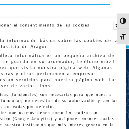
Altern
ionar el consentimiento de las cookies
Altern
la información básica sobre las cookies de la
Justicia de Aragón
lleta informática es un pequeño archivo de
e se guarda en su ordenador, teléfono móvil
vez que visita nuestra página web. Algunas
estras y otras pertenecen a empresas
estan servicios para nuestra página web. Las
:
quejas@eljusticiadearagon.es
ser de varios tipos:
nicas (funcionales) son necesarias para que nuestra
ción general:
funcionar, no necesitan de su autorización y son las
n@eljusticiadearagon.es
s activadas por defecto.
kies que usamos tienen como fin realizar un
os:
900 210 210
/
976 399 354
stico (Google Analytics) y así poder conocer cuales
de nuestra Institución que más interés genera en la