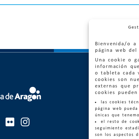
Gest
Bienvenida/o a 
página web del 
Una cookie o ga
información qu
o tableta cada 
cookies son nu
externas que pr
Quejas
cookies pueden 
las cookies téc
Informa
página web pueda 
informacio
únicas que tenemo
el resto de coo
Teléfon
seguimiento estadí
son los aspectos 