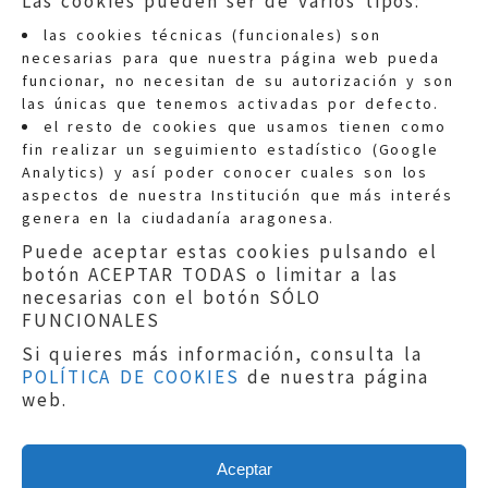
Las cookies pueden ser de varios tipos:
las cookies técnicas (funcionales) son
necesarias para que nuestra página web pueda
funcionar, no necesitan de su autorización y son
las únicas que tenemos activadas por defecto.
Quejas:
quejas@eljusticiadearagon.es
el resto de cookies que usamos tienen como
fin realizar un seguimiento estadístico (Google
Información general:
Analytics) y así poder conocer cuales son los
informacion@eljusticiadearagon.es
aspectos de nuestra Institución que más interés
genera en la ciudadanía aragonesa.
Teléfonos:
900 210 210
/
976 399 354
Puede aceptar estas cookies pulsando el
botón ACEPTAR TODAS o limitar a las
necesarias con el botón SÓLO
FUNCIONALES
Si quieres más información, consulta la
POLÍTICA DE COOKIES
de nuestra página
Aviso legal
|
Política de privacidad
|
web.
Protección de Datos
|
Declaración de
accesibilidad
|
Perfil del Contratante
|
Política de cookies
|
Mapa web
Aceptar