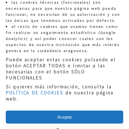
las cookies técnicas (funcionales) son
necesarias para que nuestra página web pueda
funcionar, no necesitan de su autorización y son
las únicas que tenemos activadas por defecto.
Quejas:
quejas@eljusticiadearagon.es
el resto de cookies que usamos tienen como
fin realizar un seguimiento estadístico (Google
Información general:
Analytics) y así poder conocer cuales son los
informacion@eljusticiadearagon.es
aspectos de nuestra Institución que más interés
genera en la ciudadanía aragonesa.
Teléfonos:
900 210 210
/
976 399 354
Puede aceptar estas cookies pulsando el
botón ACEPTAR TODAS o limitar a las
necesarias con el botón SÓLO
FUNCIONALES
Si quieres más información, consulta la
POLÍTICA DE COOKIES
de nuestra página
Aviso legal
|
Política de privacidad
|
web.
Protección de Datos
|
Declaración de
accesibilidad
|
Perfil del Contratante
|
Política de cookies
|
Mapa web
Aceptar
Copyright © 2019
El Justicia de Aragón
|