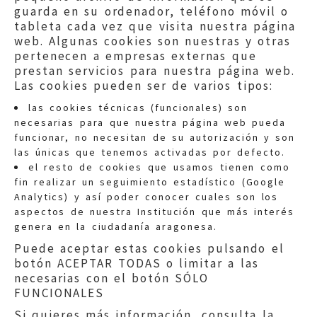
guarda en su ordenador, teléfono móvil o
tableta cada vez que visita nuestra página
web. Algunas cookies son nuestras y otras
pertenecen a empresas externas que
prestan servicios para nuestra página web.
Las cookies pueden ser de varios tipos:
las cookies técnicas (funcionales) son
necesarias para que nuestra página web pueda
funcionar, no necesitan de su autorización y son
las únicas que tenemos activadas por defecto.
Quejas:
quejas@eljusticiadearagon.es
el resto de cookies que usamos tienen como
fin realizar un seguimiento estadístico (Google
Información general:
Analytics) y así poder conocer cuales son los
informacion@eljusticiadearagon.es
aspectos de nuestra Institución que más interés
genera en la ciudadanía aragonesa.
Teléfonos:
900 210 210
/
976 399 354
Puede aceptar estas cookies pulsando el
botón ACEPTAR TODAS o limitar a las
necesarias con el botón SÓLO
FUNCIONALES
Si quieres más información, consulta la