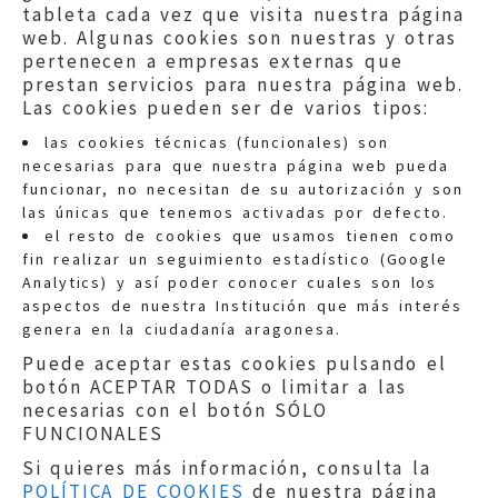
tableta cada vez que visita nuestra página
web. Algunas cookies son nuestras y otras
pertenecen a empresas externas que
prestan servicios para nuestra página web.
Las cookies pueden ser de varios tipos:
las cookies técnicas (funcionales) son
necesarias para que nuestra página web pueda
funcionar, no necesitan de su autorización y son
las únicas que tenemos activadas por defecto.
Quejas:
quejas@eljusticiadearagon.es
el resto de cookies que usamos tienen como
fin realizar un seguimiento estadístico (Google
Información general:
Analytics) y así poder conocer cuales son los
informacion@eljusticiadearagon.es
aspectos de nuestra Institución que más interés
genera en la ciudadanía aragonesa.
Teléfonos:
900 210 210
/
976 399 354
Puede aceptar estas cookies pulsando el
botón ACEPTAR TODAS o limitar a las
necesarias con el botón SÓLO
FUNCIONALES
Si quieres más información, consulta la
POLÍTICA DE COOKIES
de nuestra página