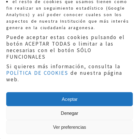
el resto de cookies que usamos tienen como
fin realizar un seguimiento estadístico (Google
Información general:
Analytics) y así poder conocer cuales son los
informacion@eljusticiadearagon.es
aspectos de nuestra Institución que más interés
genera en la ciudadanía aragonesa.
Teléfonos:
900 210 210
/
976 399 354
Puede aceptar estas cookies pulsando el
botón ACEPTAR TODAS o limitar a las
necesarias con el botón SÓLO
FUNCIONALES
Si quieres más información, consulta la
POLÍTICA DE COOKIES
de nuestra página
Aviso legal
|
Política de privacidad
|
web.
Protección de Datos
|
Declaración de
accesibilidad
|
Perfil del Contratante
|
Política de cookies
|
Mapa web
Aceptar
Copyright © 2019
El Justicia de Aragón
|
Desarrollo:
Sephor Consulting
Denegar
Ver preferencias