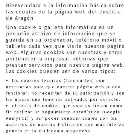
Bienvenida/o a la información básica sobre
las cookies de la página web del Justicia
de Aragón
Una cookie o galleta informática es un
pequeño archivo de información que se
guarda en su ordenador, teléfono móvil o
tableta cada vez que visita nuestra página
web. Algunas cookies son nuestras y otras
pertenecen a empresas externas que
prestan servicios para nuestra página web.
Las cookies pueden ser de varios tipos:
las cookies técnicas (funcionales) son
necesarias para que nuestra página web pueda
funcionar, no necesitan de su autorización y son
las únicas que tenemos activadas por defecto.
Quejas:
quejas@eljusticiadearagon.es
el resto de cookies que usamos tienen como
fin realizar un seguimiento estadístico (Google
Información general:
Analytics) y así poder conocer cuales son los
informacion@eljusticiadearagon.es
aspectos de nuestra Institución que más interés
genera en la ciudadanía aragonesa.
Teléfonos:
900 210 210
/
976 399 354