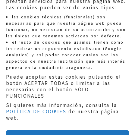
prestan servicios para nuestra página web.
Las cookies pueden ser de varios tipos:
las cookies técnicas (funcionales) son
necesarias para que nuestra página web pueda
funcionar, no necesitan de su autorización y son
las únicas que tenemos activadas por defecto.
Quejas:
quejas@eljusticiadearagon.es
el resto de cookies que usamos tienen como
fin realizar un seguimiento estadístico (Google
Información general:
Analytics) y así poder conocer cuales son los
informacion@eljusticiadearagon.es
aspectos de nuestra Institución que más interés
genera en la ciudadanía aragonesa.
Teléfonos:
900 210 210
/
976 399 354
Puede aceptar estas cookies pulsando el
botón ACEPTAR TODAS o limitar a las
necesarias con el botón SÓLO
FUNCIONALES
Si quieres más información, consulta la
POLÍTICA DE COOKIES
de nuestra página
Aviso legal
|
Política de privacidad
|
web.
Protección de Datos
|
Declaración de
accesibilidad
|
Perfil del Contratante
|
Política de cookies
|
Mapa web