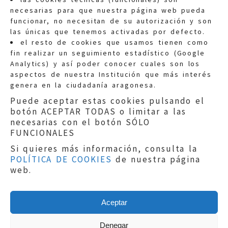
necesarias para que nuestra página web pueda
funcionar, no necesitan de su autorización y son
las únicas que tenemos activadas por defecto.
Quejas:
quejas@eljusticiadearagon.es
el resto de cookies que usamos tienen como
fin realizar un seguimiento estadístico (Google
Información general:
Analytics) y así poder conocer cuales son los
informacion@eljusticiadearagon.es
aspectos de nuestra Institución que más interés
genera en la ciudadanía aragonesa.
Teléfonos:
900 210 210
/
976 399 354
Puede aceptar estas cookies pulsando el
botón ACEPTAR TODAS o limitar a las
necesarias con el botón SÓLO
FUNCIONALES
Si quieres más información, consulta la
POLÍTICA DE COOKIES
de nuestra página
Aviso legal
|
Política de privacidad
|
web.
Protección de Datos
|
Declaración de
accesibilidad
|
Perfil del Contratante
|
Política de cookies
|
Mapa web
Aceptar
Copyright © 2019
El Justicia de Aragón
|
Desarrollo:
Sephor Consulting
Denegar