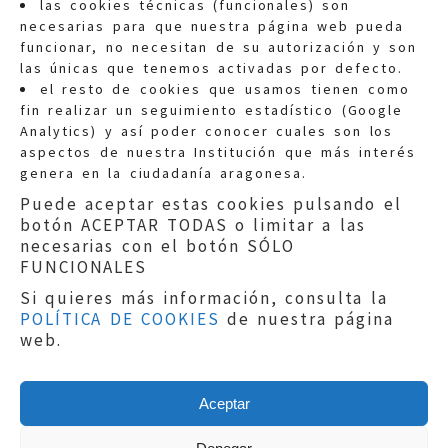
las cookies técnicas (funcionales) son
necesarias para que nuestra página web pueda
funcionar, no necesitan de su autorización y son
las únicas que tenemos activadas por defecto.
Quejas:
quejas@eljusticiadearagon.es
el resto de cookies que usamos tienen como
fin realizar un seguimiento estadístico (Google
Información general:
Analytics) y así poder conocer cuales son los
informacion@eljusticiadearagon.es
aspectos de nuestra Institución que más interés
genera en la ciudadanía aragonesa.
Teléfonos:
900 210 210
/
976 399 354
Puede aceptar estas cookies pulsando el
botón ACEPTAR TODAS o limitar a las
necesarias con el botón SÓLO
FUNCIONALES
Si quieres más información, consulta la
POLÍTICA DE COOKIES
de nuestra página
Aviso legal
|
Política de privacidad
|
web.
Protección de Datos
|
Declaración de
accesibilidad
|
Perfil del Contratante
|
Política de cookies
|
Mapa web
Aceptar
Copyright © 2019
El Justicia de Aragón
|