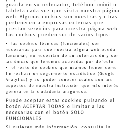
guarda en su ordenador, teléfono móvil o
tableta cada vez que visita nuestra página
web. Algunas cookies son nuestras y otras
pertenecen a empresas externas que
prestan servicios para nuestra página web.
Las cookies pueden ser de varios tipos:
las cookies técnicas (funcionales) son
necesarias para que nuestra página web pueda
funcionar, no necesitan de su autorización y son
las únicas que tenemos activadas por defecto.
Quejas:
quejas@eljusticiadearagon.es
el resto de cookies que usamos tienen como
fin realizar un seguimiento estadístico (Google
Información general:
Analytics) y así poder conocer cuales son los
informacion@eljusticiadearagon.es
aspectos de nuestra Institución que más interés
genera en la ciudadanía aragonesa.
Teléfonos:
900 210 210
/
976 399 354
Puede aceptar estas cookies pulsando el
botón ACEPTAR TODAS o limitar a las
necesarias con el botón SÓLO
FUNCIONALES
Si quieres más información, consulta la