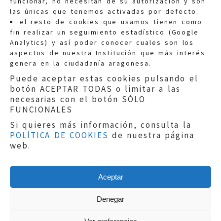
funcionar, no necesitan de su autorización y son
las únicas que tenemos activadas por defecto.
Quejas:
quejas@eljusticiadearagon.es
el resto de cookies que usamos tienen como
fin realizar un seguimiento estadístico (Google
Información general:
Analytics) y así poder conocer cuales son los
informacion@eljusticiadearagon.es
aspectos de nuestra Institución que más interés
genera en la ciudadanía aragonesa.
Teléfonos:
900 210 210
/
976 399 354
Puede aceptar estas cookies pulsando el
botón ACEPTAR TODAS o limitar a las
necesarias con el botón SÓLO
FUNCIONALES
Si quieres más información, consulta la
POLÍTICA DE COOKIES
de nuestra página
Aviso legal
|
Política de privacidad
|
web.
Protección de Datos
|
Declaración de
accesibilidad
|
Perfil del Contratante
|
Política de cookies
|
Mapa web
Aceptar
Copyright © 2019
El Justicia de Aragón
|
Desarrollo:
Sephor Consulting
Denegar