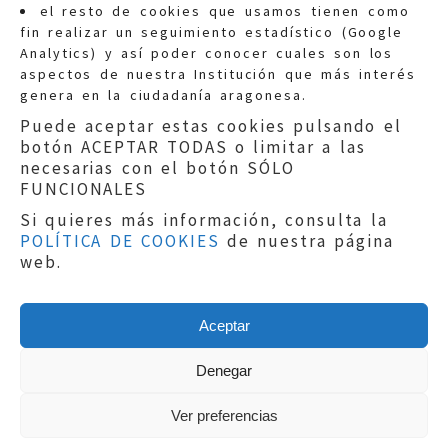
Quejas:
quejas@eljusticiadearagon.es
el resto de cookies que usamos tienen como
fin realizar un seguimiento estadístico (Google
Información general:
Analytics) y así poder conocer cuales son los
informacion@eljusticiadearagon.es
aspectos de nuestra Institución que más interés
genera en la ciudadanía aragonesa.
Teléfonos:
900 210 210
/
976 399 354
Puede aceptar estas cookies pulsando el
botón ACEPTAR TODAS o limitar a las
necesarias con el botón SÓLO
FUNCIONALES
Si quieres más información, consulta la
POLÍTICA DE COOKIES
de nuestra página
Aviso legal
|
Política de privacidad
|
web.
Protección de Datos
|
Declaración de
accesibilidad
|
Perfil del Contratante
|
Política de cookies
|
Mapa web
Aceptar
Copyright © 2019
El Justicia de Aragón
|
Desarrollo:
Sephor Consulting
Denegar
Ver preferencias