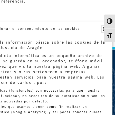
referencia.
Altern
ionar el consentimiento de las cookies
Altern
la información básica sobre las cookies de la
Justicia de Aragón
lleta informática es un pequeño archivo de
e se guarda en su ordenador, teléfono móvil
vez que visita nuestra página web. Algunas
estras y otras pertenecen a empresas
estan servicios para nuestra página web. Las
:
quejas@eljusticiadearagon.es
ser de varios tipos:
nicas (funcionales) son necesarias para que nuestra
ción general:
funcionar, no necesitan de su autorización y son las
n@eljusticiadearagon.es
s activadas por defecto.
kies que usamos tienen como fin realizar un
os:
900 210 210
/
976 399 354
stico (Google Analytics) y así poder conocer cuales