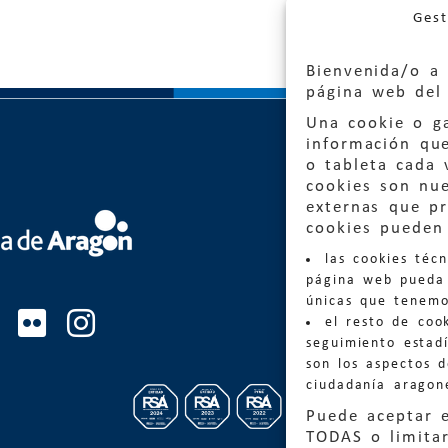
Gest
Bienvenida/o a 
página web del 
Una cookie o ga
información qu
o tableta cada 
cookies son nu
externas que pr
Quejas
cookies pueden 
las cookies téc
Informa
página web pueda 
informacio
únicas que tenemo
el resto de coo
Teléfon
seguimiento estadí
son los aspectos 
ciudadanía aragon
Puede aceptar 
TODAS o limitar