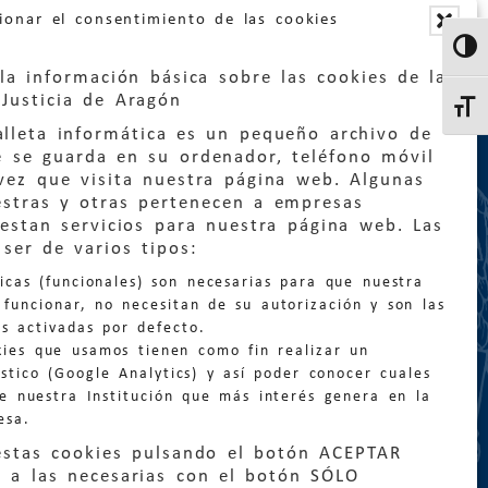
ionar el consentimiento de las cookies
Altern
la información básica sobre las cookies de la
Justicia de Aragón
Altern
lleta informática es un pequeño archivo de
e se guarda en su ordenador, teléfono móvil
vez que visita nuestra página web. Algunas
estras y otras pertenecen a empresas
estan servicios para nuestra página web. Las
:
quejas@eljusticiadearagon.es
ser de varios tipos:
nicas (funcionales) son necesarias para que nuestra
ción general:
funcionar, no necesitan de su autorización y son las
n@eljusticiadearagon.es
s activadas por defecto.
kies que usamos tienen como fin realizar un
os:
900 210 210
/
976 399 354
stico (Google Analytics) y así poder conocer cuales
de nuestra Institución que más interés genera en la
esa.
estas cookies pulsando el botón ACEPTAR
 a las necesarias con el botón SÓLO