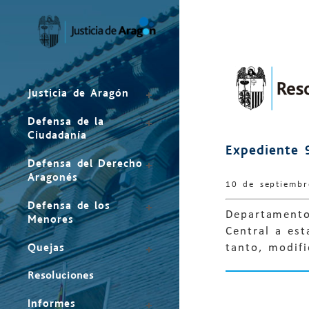
Mapa
del
sitio
Justicia de Aragón
Defensa de la
Ciudadanía
Expediente 
Defensa del Derecho
Aragonés
10 de septiemb
Defensa de los
Departamento
Menores
Central a es
Quejas
tanto, modif
Resoluciones
Informes