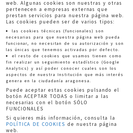
web. Algunas cookies son nuestras y otras
pertenecen a empresas externas que
prestan servicios para nuestra página web.
Las cookies pueden ser de varios tipos:
las cookies técnicas (funcionales) son
necesarias para que nuestra página web pueda
funcionar, no necesitan de su autorización y son
las únicas que tenemos activadas por defecto.
Quejas:
quejas@eljusticiadearagon.es
el resto de cookies que usamos tienen como
fin realizar un seguimiento estadístico (Google
Información general:
Analytics) y así poder conocer cuales son los
informacion@eljusticiadearagon.es
aspectos de nuestra Institución que más interés
genera en la ciudadanía aragonesa.
Teléfonos:
900 210 210
/
976 399 354
Puede aceptar estas cookies pulsando el
botón ACEPTAR TODAS o limitar a las
necesarias con el botón SÓLO
FUNCIONALES
Si quieres más información, consulta la
POLÍTICA DE COOKIES
de nuestra página
Aviso legal
|
Política de privacidad
|
web.