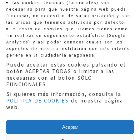
las cookies técnicas (funcionales) son
necesarias para que nuestra página web pueda
funcionar, no necesitan de su autorización y son
las únicas que tenemos activadas por defecto.
Quejas:
quejas@eljusticiadearagon.es
el resto de cookies que usamos tienen como
fin realizar un seguimiento estadístico (Google
Información general:
Analytics) y así poder conocer cuales son los
informacion@eljusticiadearagon.es
aspectos de nuestra Institución que más interés
genera en la ciudadanía aragonesa.
Teléfonos:
900 210 210
/
976 399 354
Puede aceptar estas cookies pulsando el
botón ACEPTAR TODAS o limitar a las
necesarias con el botón SÓLO
FUNCIONALES
Si quieres más información, consulta la
POLÍTICA DE COOKIES
de nuestra página
Aviso legal
|
Política de privacidad
|
web.
Protección de Datos
|
Declaración de
accesibilidad
|
Perfil del Contratante
|
Política de cookies
|
Mapa web
Aceptar
Copyright © 2019
El Justicia de Aragón
|