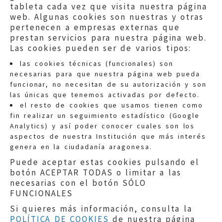
tableta cada vez que visita nuestra página
web. Algunas cookies son nuestras y otras
pertenecen a empresas externas que
prestan servicios para nuestra página web.
Las cookies pueden ser de varios tipos:
las cookies técnicas (funcionales) son
necesarias para que nuestra página web pueda
funcionar, no necesitan de su autorización y son
las únicas que tenemos activadas por defecto.
Quejas:
quejas@eljusticiadearagon.es
el resto de cookies que usamos tienen como
fin realizar un seguimiento estadístico (Google
Información general:
Analytics) y así poder conocer cuales son los
informacion@eljusticiadearagon.es
aspectos de nuestra Institución que más interés
genera en la ciudadanía aragonesa.
Teléfonos:
900 210 210
/
976 399 354
Puede aceptar estas cookies pulsando el
botón ACEPTAR TODAS o limitar a las
necesarias con el botón SÓLO
FUNCIONALES
Si quieres más información, consulta la
POLÍTICA DE COOKIES
de nuestra página