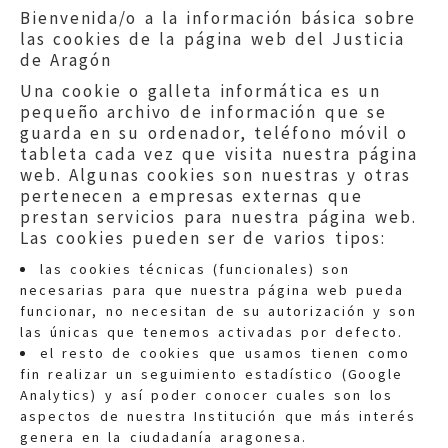
Bienvenida/o a la información básica sobre
las cookies de la página web del Justicia
de Aragón
Una cookie o galleta informática es un
pequeño archivo de información que se
guarda en su ordenador, teléfono móvil o
tableta cada vez que visita nuestra página
web. Algunas cookies son nuestras y otras
pertenecen a empresas externas que
prestan servicios para nuestra página web.
Las cookies pueden ser de varios tipos:
las cookies técnicas (funcionales) son
necesarias para que nuestra página web pueda
funcionar, no necesitan de su autorización y son
las únicas que tenemos activadas por defecto.
Quejas:
quejas@eljusticiadearagon.es
el resto de cookies que usamos tienen como
fin realizar un seguimiento estadístico (Google
Información general:
Analytics) y así poder conocer cuales son los
informacion@eljusticiadearagon.es
aspectos de nuestra Institución que más interés
genera en la ciudadanía aragonesa.
Teléfonos:
900 210 210
/
976 399 354