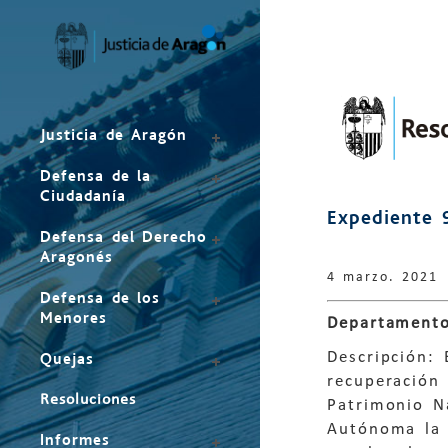
Mapa
del
sitio
Justicia de Aragón
Defensa de la
Ciudadanía
Expediente 
Defensa del Derecho
Aragonés
4 marzo. 2021
Defensa de los
Menores
Departamento
Descripción: 
Quejas
recuperación 
Resoluciones
Patrimonio Na
Autónoma la 
Informes