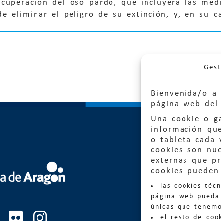
ecuperación del oso pardo, que incluyera las me
de eliminar el peligro de su extinción, y, en su ca
Gest
Bienvenida/o a 
página web del 
Una cookie o ga
información qu
o tableta cada 
cookies son nu
externas que pr
Quejas
cookies pueden 
las cookies téc
Informa
página web pueda 
informacio
únicas que tenemo
el resto de coo
Teléfon