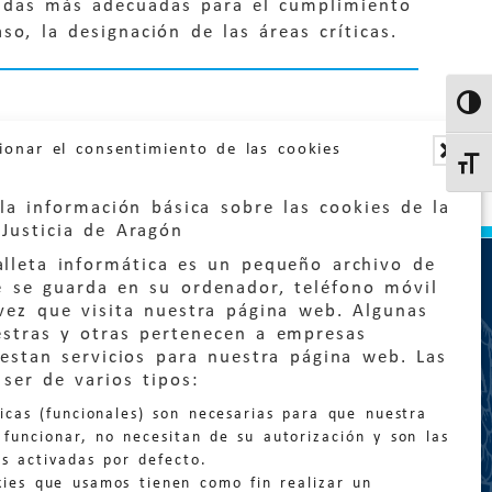
didas más adecuadas para el cumplimiento
so, la designación de las áreas críticas.
Altern
ionar el consentimiento de las cookies
Altern
la información básica sobre las cookies de la
Justicia de Aragón
lleta informática es un pequeño archivo de
e se guarda en su ordenador, teléfono móvil
vez que visita nuestra página web. Algunas
estras y otras pertenecen a empresas
estan servicios para nuestra página web. Las
:
quejas@eljusticiadearagon.es
ser de varios tipos:
nicas (funcionales) son necesarias para que nuestra
ción general:
funcionar, no necesitan de su autorización y son las
n@eljusticiadearagon.es
s activadas por defecto.
kies que usamos tienen como fin realizar un
os:
900 210 210
/
976 399 354