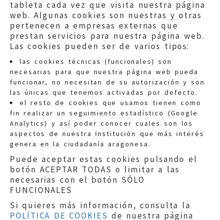
tableta cada vez que visita nuestra página
web. Algunas cookies son nuestras y otras
pertenecen a empresas externas que
prestan servicios para nuestra página web.
Las cookies pueden ser de varios tipos:
las cookies técnicas (funcionales) son
necesarias para que nuestra página web pueda
funcionar, no necesitan de su autorización y son
las únicas que tenemos activadas por defecto.
Quejas:
quejas@eljusticiadearagon.es
el resto de cookies que usamos tienen como
fin realizar un seguimiento estadístico (Google
Información general:
Analytics) y así poder conocer cuales son los
informacion@eljusticiadearagon.es
aspectos de nuestra Institución que más interés
genera en la ciudadanía aragonesa.
Teléfonos:
900 210 210
/
976 399 354
Puede aceptar estas cookies pulsando el
botón ACEPTAR TODAS o limitar a las
necesarias con el botón SÓLO
FUNCIONALES
Si quieres más información, consulta la
POLÍTICA DE COOKIES
de nuestra página