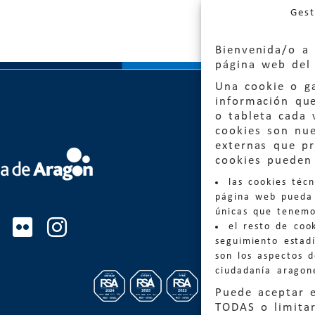
Gest
Bienvenida/o a 
página web del 
Una cookie o ga
información qu
o tableta cada 
cookies son nu
externas que pr
Quejas
cookies pueden 
las cookies téc
Informa
página web pueda 
informacio
únicas que tenemo
el resto de coo
Teléfon
seguimiento estadí
son los aspectos 
ciudadanía aragon
Puede aceptar 
TODAS o limitar