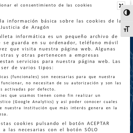
ionar el consentimiento de las cookies
Altern
la información básica sobre las cookies de la
Justicia de Aragón
Altern
lleta informática es un pequeño archivo de
e se guarda en su ordenador, teléfono móvil
vez que visita nuestra página web. Algunas
estras y otras pertenecen a empresas
estan servicios para nuestra página web. Las
:
quejas@eljusticiadearagon.es
ser de varios tipos:
nicas (funcionales) son necesarias para que nuestra
ción general:
funcionar, no necesitan de su autorización y son las
n@eljusticiadearagon.es
s activadas por defecto.
kies que usamos tienen como fin realizar un
os:
900 210 210
/
976 399 354
stico (Google Analytics) y así poder conocer cuales
de nuestra Institución que más interés genera en la
esa.
estas cookies pulsando el botón ACEPTAR
 a las necesarias con el botón SÓLO