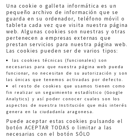
Una cookie o galleta informática es un
pequeño archivo de información que se
guarda en su ordenador, teléfono móvil o
tableta cada vez que visita nuestra página
web. Algunas cookies son nuestras y otras
pertenecen a empresas externas que
prestan servicios para nuestra página web.
Las cookies pueden ser de varios tipos:
las cookies técnicas (funcionales) son
necesarias para que nuestra página web pueda
funcionar, no necesitan de su autorización y son
las únicas que tenemos activadas por defecto.
Quejas:
quejas@eljusticiadearagon.es
el resto de cookies que usamos tienen como
fin realizar un seguimiento estadístico (Google
Información general:
Analytics) y así poder conocer cuales son los
informacion@eljusticiadearagon.es
aspectos de nuestra Institución que más interés
genera en la ciudadanía aragonesa.
Teléfonos:
900 210 210
/
976 399 354
Puede aceptar estas cookies pulsando el
botón ACEPTAR TODAS o limitar a las
necesarias con el botón SÓLO