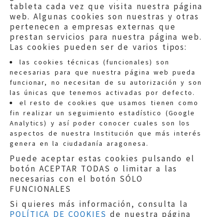
tableta cada vez que visita nuestra página
web. Algunas cookies son nuestras y otras
pertenecen a empresas externas que
prestan servicios para nuestra página web.
Las cookies pueden ser de varios tipos:
las cookies técnicas (funcionales) son
necesarias para que nuestra página web pueda
funcionar, no necesitan de su autorización y son
las únicas que tenemos activadas por defecto.
Quejas:
quejas@eljusticiadearagon.es
el resto de cookies que usamos tienen como
fin realizar un seguimiento estadístico (Google
Información general:
Analytics) y así poder conocer cuales son los
informacion@eljusticiadearagon.es
aspectos de nuestra Institución que más interés
genera en la ciudadanía aragonesa.
Teléfonos:
900 210 210
/
976 399 354
Puede aceptar estas cookies pulsando el
botón ACEPTAR TODAS o limitar a las
necesarias con el botón SÓLO
FUNCIONALES
Si quieres más información, consulta la
POLÍTICA DE COOKIES
de nuestra página