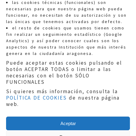
las cookies técnicas (funcionales) son
necesarias para que nuestra página web pueda
funcionar, no necesitan de su autorización y son
las únicas que tenemos activadas por defecto.
Quejas:
quejas@eljusticiadearagon.es
el resto de cookies que usamos tienen como
fin realizar un seguimiento estadístico (Google
Información general:
Analytics) y así poder conocer cuales son los
informacion@eljusticiadearagon.es
aspectos de nuestra Institución que más interés
genera en la ciudadanía aragonesa.
Teléfonos:
900 210 210
/
976 399 354
Puede aceptar estas cookies pulsando el
botón ACEPTAR TODAS o limitar a las
necesarias con el botón SÓLO
FUNCIONALES
Si quieres más información, consulta la
POLÍTICA DE COOKIES
de nuestra página
Aviso legal
|
Política de privacidad
|
web.
Protección de Datos
|
Declaración de
accesibilidad
|
Perfil del Contratante
|
Política de cookies
|
Mapa web
Aceptar
Copyright © 2019
El Justicia de Aragón
|