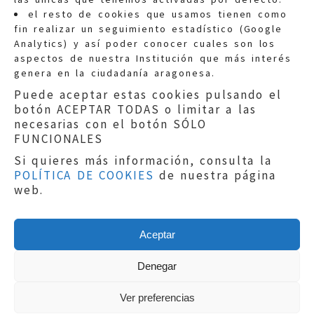
Quejas:
quejas@eljusticiadearagon.es
el resto de cookies que usamos tienen como
fin realizar un seguimiento estadístico (Google
Información general:
Analytics) y así poder conocer cuales son los
informacion@eljusticiadearagon.es
aspectos de nuestra Institución que más interés
genera en la ciudadanía aragonesa.
Teléfonos:
900 210 210
/
976 399 354
Puede aceptar estas cookies pulsando el
botón ACEPTAR TODAS o limitar a las
necesarias con el botón SÓLO
FUNCIONALES
Si quieres más información, consulta la
POLÍTICA DE COOKIES
de nuestra página
Aviso legal
|
Política de privacidad
|
web.
Protección de Datos
|
Declaración de
accesibilidad
|
Perfil del Contratante
|
Política de cookies
|
Mapa web
Aceptar
Copyright © 2019
El Justicia de Aragón
|
Desarrollo:
Sephor Consulting
Denegar
Ver preferencias